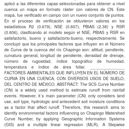
aplicó a las diferentes capas seleccionadas para obtener a nivel
cuenca un mapa en formato ráster con valores de CN. Este
mapa, fue verificado en campo con un nuevo conjunto de puntos.
En el proceso de verificación se obtuvieron valores en los
estadísticos R2 (0.679), NSE (0.607), PBIAS (2.38) y RSR
(0.606), clasificando al modelo según el NSE, PBIAS y RSR en
satisfactorio, bueno y satisfactorio-bueno, respectivamente. Se
concluyó que los principales factores que influyen en el Número
de Curva de la cuenca del río Chapingo son: altitud, pendiente,
curvatura general, longitud de pendiente, densidad de drenaje,
número de rugosidad, índice topográfico de humedad,
temperatura e índice de área foliar. _______________
FACTORES AMBIENTALES QUE INFLUYEN EN EL NÚMERO DE
CURVA EN UNA CUENCA, CON DIVERSOS USOS DE SUELO,
DEL CENTRO DE MÉXICO. ABSTRACT: The SCS Curve Number
(CN) is a widely used method to estimate runoff from rainfall
events. However, it´s main parameter (CN) only considers land
use, soil type, hydrologic and antecedent soil moisture conditions
as a factor that affect runoff. Therefore, this research aims to
identify environmental factors influencing on Chapingo Watershed
Curve Number, by applying Geographic Information Systems
(GIS) and a multiple linear regression (MLR). A Stepwise