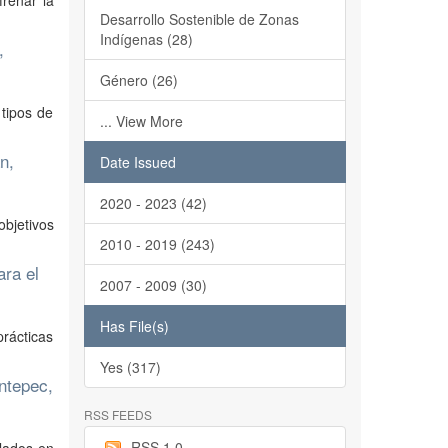
frenar la
Desarrollo Sostenible de Zonas
Indígenas (28)
,
Género (26)
tipos de
... View More
n,
Date Issued
2020 - 2023 (42)
objetivos
2010 - 2019 (243)
ara el
2007 - 2009 (30)
Has File(s)
rácticas
Yes (317)
antepec,
RSS FEEDS
RSS 1.0