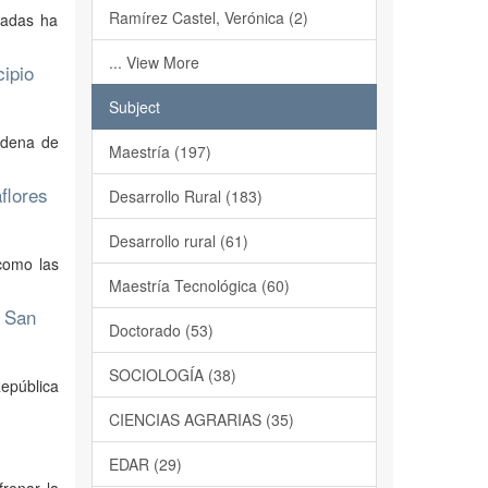
Ramírez Castel, Verónica (2)
cadas ha
... View More
ipio
Subject
adena de
Maestría (197)
flores
Desarrollo Rural (183)
Desarrollo rural (61)
 como las
Maestría Tecnológica (60)
y San
Doctorado (53)
SOCIOLOGÍA (38)
República
CIENCIAS AGRARIAS (35)
EDAR (29)