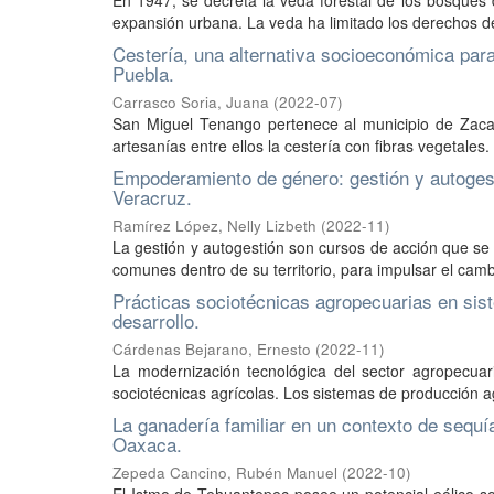
En 1947, se decreta la veda forestal de los bosques 
expansión urbana. La veda ha limitado los derechos d
Cestería, una alternativa socioeconómica para
Puebla.
Carrasco Soria, Juana
(
2022-07
)
San Miguel Tenango pertenece al municipio de Zacatl
artesanías entre ellos la cestería con fibras vegetales.
Empoderamiento de género: gestión y autogest
Veracruz.
Ramírez López, Nelly Lizbeth
(
2022-11
)
La gestión y autogestión son cursos de acción que se
comunes dentro de su territorio, para impulsar el cambi
Prácticas sociotécnicas agropecuarias en sist
desarrollo.
Cárdenas Bejarano, Ernesto
(
2022-11
)
La modernización tecnológica del sector agropecuar
sociotécnicas agrícolas. Los sistemas de producción ag
La ganadería familiar en un contexto de sequí
Oaxaca.
Zepeda Cancino, Rubén Manuel
(
2022-10
)