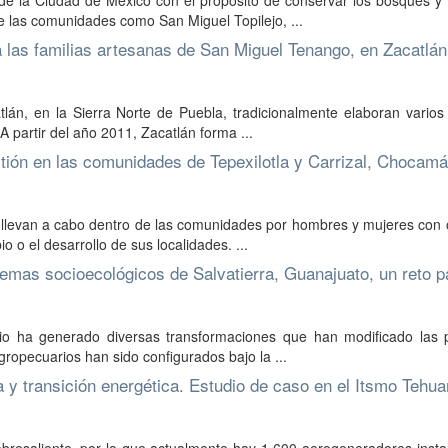
de la Ciudad de México con el propósito de conservar los bosques y 
e las comunidades como San Miguel Topilejo, ...
 las familias artesanas de San Miguel Tenango, en Zacatlán
án, en la Sierra Norte de Puebla, tradicionalmente elaboran varios 
 A partir del año 2011, Zacatlán forma ...
ión en las comunidades de Tepexilotla y Carrizal, Chocamá
 llevan a cabo dentro de las comunidades por hombres y mujeres con 
o o el desarrollo de sus localidades. ...
emas socioecológicos de Salvatierra, Guanajuato, un reto p
io ha generado diversas transformaciones que han modificado las p
ropecuarios han sido configurados bajo la ...
a y transición energética. Estudio de caso en el Itsmo Tehu