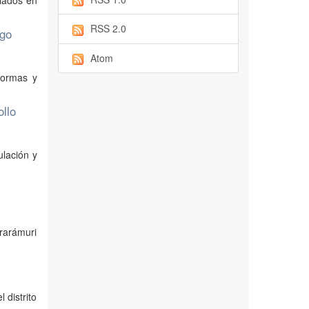
alados en
RSS 2.0
ngo
Atom
normas y
llo
ulación y
 rarámuri
 distrito