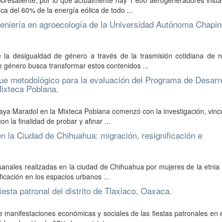
obresaliente, por lo que actualmente hay 1 600 aerogeneradores inst
a del 60% de la energía eólica de todo ...
ingeniería en agroecología de la Universidad Autónoma Chapi
e la desigualdad de género a través de la trasmisión cotidiana de 
e género busca transformar estos contenidos ...
e metodológico para la evaluación del Programa de Desarro
Mixteca Poblana.
aya Maradol en la Mixteca Poblana comenzó con la investigación, vinc
n la finalidad de probar y afinar ...
n la Ciudad de Chihuahua: migración, resignificación e
tesanales realizadas en la ciudad de Chihuahua por mujeres de la etnia
ficación en los espacios urbanos ...
esta patronal del distrito de Tlaxiaco, Oaxaca.
de manifestaciones económicas y sociales de las fiestas patronales en el