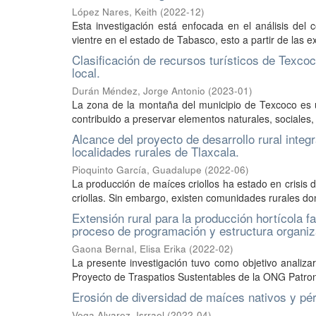
López Nares, Keith
(
2022-12
)
Esta investigación está enfocada en el análisis del 
vientre en el estado de Tabasco, esto a partir de las e
Clasificación de recursos turísticos de Texco
local.
Durán Méndez, Jorge Antonio
(
2023-01
)
La zona de la montaña del municipio de Texcoco es un
contribuido a preservar elementos naturales, sociales, 
Alcance del proyecto de desarrollo rural integ
localidades rurales de Tlaxcala.
Pioquinto García, Guadalupe
(
2022-06
)
La producción de maíces criollos ha estado en crisis 
criollas. Sin embargo, existen comunidades rurales do
Extensión rural para la producción hortícola 
proceso de programación y estructura organiz
Gaona Bernal, Elisa Erika
(
2022-02
)
La presente investigación tuvo como objetivo analiz
Proyecto de Traspatios Sustentables de la ONG Patron
Erosión de diversidad de maíces nativos y pér
Vega Alvarez, Isrrael
(
2022-04
)