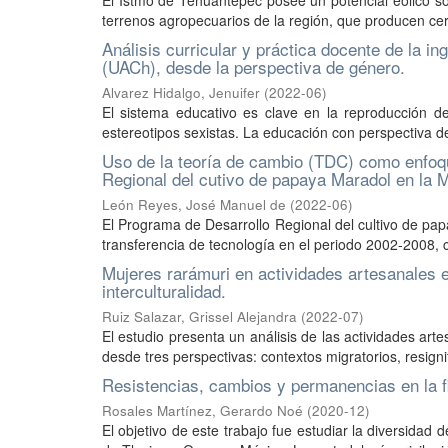
El Istmo de Tehuantepec posee un potencial eólico s
terrenos agropecuarios de la región, que producen cerc
Análisis curricular y práctica docente de la 
(UACh), desde la perspectiva de género.
Alvarez Hidalgo, Jenuifer
(
2022-06
)
El sistema educativo es clave en la reproducción d
estereotipos sexistas. La educación con perspectiva d
Uso de la teoría de cambio (TDC) como enfoqu
Regional del cutivo de papaya Maradol en la 
León Reyes, José Manuel de
(
2022-06
)
El Programa de Desarrollo Regional del cultivo de pap
transferencia de tecnología en el periodo 2002-2008, co
Mujeres rarámuri en actividades artesanales e
interculturalidad.
Ruiz Salazar, Grissel Alejandra
(
2022-07
)
El estudio presenta un análisis de las actividades ar
desde tres perspectivas: contextos migratorios, resigni
Resistencias, cambios y permanencias en la fi
Rosales Martínez, Gerardo Noé
(
2020-12
)
El objetivo de este trabajo fue estudiar la diversidad 