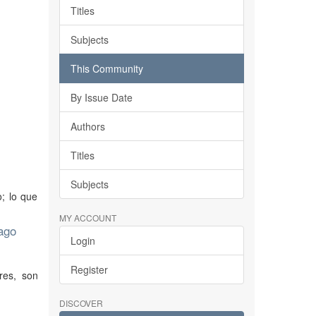
Titles
Subjects
This Community
By Issue Date
Authors
Titles
Subjects
o; lo que
MY ACCOUNT
iago
Login
Register
res, son
DISCOVER