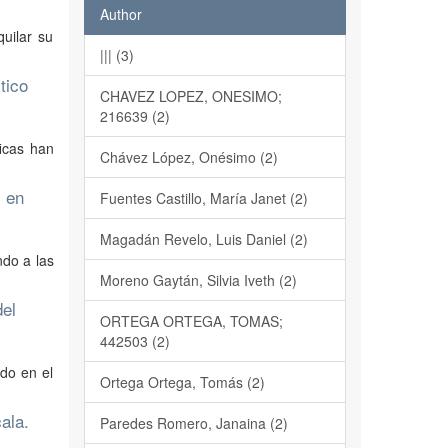
Author
quilar su
||| (3)
tico
CHAVEZ LOPEZ, ONESIMO;
216639 (2)
ficas han
Chávez López, Onésimo (2)
s en
Fuentes Castillo, María Janet (2)
Magadán Revelo, Luis Daniel (2)
ndo a las
Moreno Gaytán, Silvia Iveth (2)
del
ORTEGA ORTEGA, TOMAS;
442503 (2)
do en el
Ortega Ortega, Tomás (2)
ala.
Paredes Romero, Janaina (2)