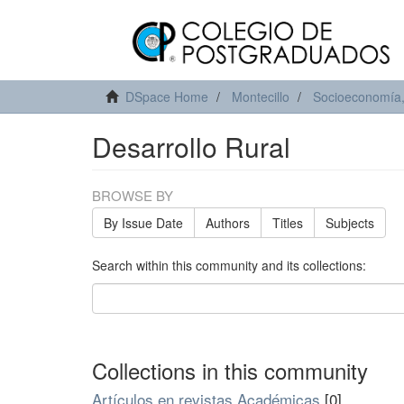
DSpace Home
Montecillo
Socioeconomía, 
Desarrollo Rural
BROWSE BY
By Issue Date
Authors
Titles
Subjects
Search within this community and its collections:
Collections in this community
Artículos en revistas Académicas
[0]