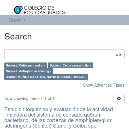
Search
Search
Go
Subject: Ceiba pentandra ×
Subject: Ceiba aesculifolia ×
Subject: Anti-quorum sensing ×
Author: MUÑOZ CAZARES, NAYBI ROSARIO; 428754 ×
Show Advanced Filters
Now showing items 1-1 of 1
Estudio fitoquímico y evaluación de la actividad
inhibidora del sistema de censado quórum
bacteriano, de las cortezas de Amphipterygium
adstringens (Schltdl) Standl y Ceiba spp