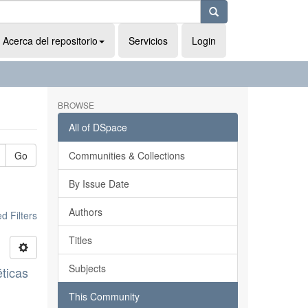
Acerca del repositorio
Servicios
Login
BROWSE
All of DSpace
Go
Communities & Collections
By Issue Date
Authors
 Filters
Titles
Subjects
éticas
This Community