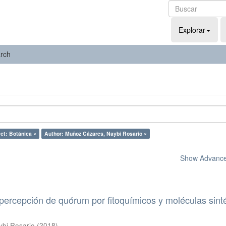
Explorar
rch
ct: Botánica ×
Author: Muñoz Cázares, Naybi Rosario ×
Show Advanced
 percepción de quórum por fitoquímicos y moléculas sint
bi Rosario
(
2018
)