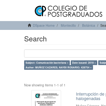
DSpace Home
Montecillo
Botánica
Sea
Search
Subject: Comunicación bacteriana ×
Date issued: 2018 ×
Subje
Author: MUÑOZ CAZARES, NAYBI ROSARIO; 428754 ×
Now showing items 1-1 of 1
Interrupción de
halogenadas
Muñoz Cázares, Nay