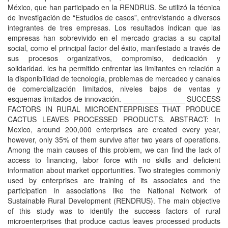
México, que han participado en la RENDRUS. Se utilizó la técnica
de investigación de “Estudios de casos”, entrevistando a diversos
integrantes de tres empresas. Los resultados indican que las
empresas han sobrevivido en el mercado gracias a su capital
social, como el principal factor del éxito, manifestado a través de
sus procesos organizativos, compromiso, dedicación y
solidaridad, les ha permitido enfrentar las limitantes en relación a
la disponibilidad de tecnología, problemas de mercadeo y canales
de comercialización limitados, niveles bajos de ventas y
esquemas limitados de innovación. _______________ SUCCESS
FACTORS IN RURAL MICROENTERPRISES THAT PRODUCE
CACTUS LEAVES PROCESSED PRODUCTS. ABSTRACT: In
Mexico, around 200,000 enterprises are created every year,
however, only 35% of them survive after two years of operations.
Among the main causes of this problem, we can find the lack of
access to financing, labor force with no skills and deficient
information about market opportunities. Two strategies commonly
used by enterprises are training of its associates and the
participation in associations like the National Network of
Sustainable Rural Development (RENDRUS). The main objective
of this study was to identify the success factors of rural
microenterprises that produce cactus leaves processed products