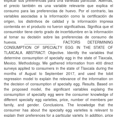
explicar sus preferencias para una variedad particular. Además,
el precio también es una variable relevante que explica el
consumo para las preferencias de huevo. Por el contrario, las
variables asociadas a la información como la certificación de
origen, los distintivos de calidad y la información impresa
contenida en el producto no fueron significativas. Significa que el
consumidor tiene cierto grado de incertidumbre en la información
al tomar su decisión sobre las preferencias de consumo de
huevos. _______________ FACTORS DETERMINING
CONSUMPTION OF SPECIALTY EGG IN THE STATE OF
TLAXCALA. ABSTRACT: Objective. Identify the variables that
determine consumption of specialty egg in the state of Tlaxcala,
Mexico. Methodology. We gathered information from 400 direct
surveys applied to consumers in the state of Tlaxcala during the
months of August to September 2017, and used the tobit
regression model to explain the relevance of the information on
the decision of consumption of specialty egg. Results. Based on
the proposed model, the significant variables explaing the
consumption of specialty egg were the consumer knowledge of
different specialty egg varieties, price, number of members per
family, and gender. Conclusions. The knowledge that the
consumer has about the specialty egg varieties is relevant to
explain their preferences for a particular variety. In addition, price