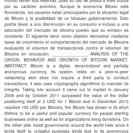
mundo tienen sus reservas, pues su uso se presta a fines ilícitos
por su carácter anónimo. Aunque la economía Bitcoin está
floreciendo, los usuarios están preocupados por la situación legal
de Bitcoin y la posibilidad de un bloqueo gubernamental. Esto
podria llevar a una disminucion en su consumo e incluso a una
saturación del mercado de bitcoins puesto que su emision es
constante. El siguiente tiene como objetivo demostrar mediante
tasas de crecimiento el comportamiento del mercado de Bitcoins
evaluando el volumen de transacciones contra el volumen de
Bitcoins en circulación. _______________ ANALYSIS OF THE
ORIGIN, BEHAVIOR AND GROWTH OF BITCOIN MARKET.
ABSTRACT: Bitcoin is a digital, decentralized and partially
anonymous currency. Its system relies on a peer-to-peer
networking wich does not require a third party to conduct
transactions; it also uses cryptography algorithms to maintain its
integrity. Taking into account it came out to market in January
2009 and by October 2011 surpassed the value of the dollar
positioning itself at 2 USD for 1 Bitcoin and in December 2013
reached 100 USD per Bitcoins, the Bitcoin has shown in its short
lifetime to be a useful and popular currency for people starting
businesses online as well as for organizations living donations. On
the other side mostl governments around the world hate since it
lends itself to unlawful purposes lends due to its anonymous