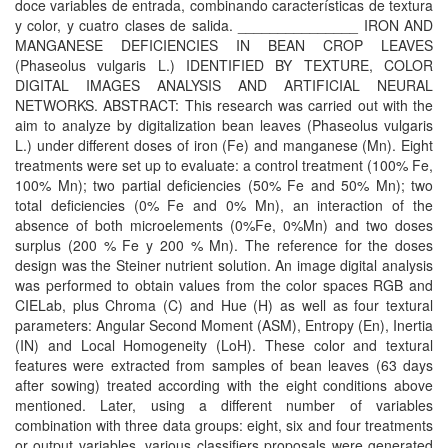
doce variables de entrada, combinando características de textura
y color, y cuatro clases de salida. _______________ IRON AND
MANGANESE DEFICIENCIES IN BEAN CROP LEAVES
(Phaseolus vulgaris L.) IDENTIFIED BY TEXTURE, COLOR
DIGITAL IMAGES ANALYSIS AND ARTIFICIAL NEURAL
NETWORKS. ABSTRACT: This research was carried out with the
aim to analyze by digitalization bean leaves (Phaseolus vulgaris
L.) under different doses of iron (Fe) and manganese (Mn). Eight
treatments were set up to evaluate: a control treatment (100% Fe,
100% Mn); two partial deficiencies (50% Fe and 50% Mn); two
total deficiencies (0% Fe and 0% Mn), an interaction of the
absence of both microelements (0%Fe, 0%Mn) and two doses
surplus (200 % Fe y 200 % Mn). The reference for the doses
design was the Steiner nutrient solution. An image digital analysis
was performed to obtain values from the color spaces RGB and
CIELab, plus Chroma (C) and Hue (H) as well as four textural
parameters: Angular Second Moment (ASM), Entropy (En), Inertia
(IN) and Local Homogeneity (LoH). These color and textural
features were extracted from samples of bean leaves (63 days
after sowing) treated according with the eight conditions above
mentioned. Later, using a different number of variables
combination with three data groups: eight, six and four treatments
or output variables, various classifiers proposals were generated