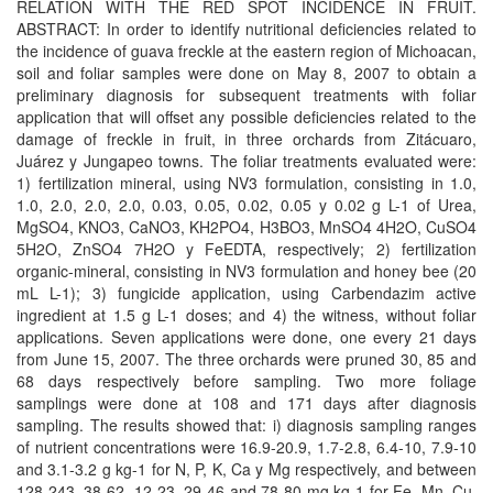
RELATION WITH THE RED SPOT INCIDENCE IN FRUIT.
ABSTRACT: In order to identify nutritional deficiencies related to
the incidence of guava freckle at the eastern region of Michoacan,
soil and foliar samples were done on May 8, 2007 to obtain a
preliminary diagnosis for subsequent treatments with foliar
application that will offset any possible deficiencies related to the
damage of freckle in fruit, in three orchards from Zitácuaro,
Juárez y Jungapeo towns. The foliar treatments evaluated were:
1) fertilization mineral, using NV3 formulation, consisting in 1.0,
1.0, 2.0, 2.0, 2.0, 0.03, 0.05, 0.02, 0.05 y 0.02 g L-1 of Urea,
MgSO4, KNO3, CaNO3, KH2PO4, H3BO3, MnSO4 4H2O, CuSO4
5H2O, ZnSO4 7H2O y FeEDTA, respectively; 2) fertilization
organic-mineral, consisting in NV3 formulation and honey bee (20
mL L-1); 3) fungicide application, using Carbendazim active
ingredient at 1.5 g L-1 doses; and 4) the witness, without foliar
applications. Seven applications were done, one every 21 days
from June 15, 2007. The three orchards were pruned 30, 85 and
68 days respectively before sampling. Two more foliage
samplings were done at 108 and 171 days after diagnosis
sampling. The results showed that: i) diagnosis sampling ranges
of nutrient concentrations were 16.9-20.9, 1.7-2.8, 6.4-10, 7.9-10
and 3.1-3.2 g kg-1 for N, P, K, Ca y Mg respectively, and between
128-243, 38-62, 12-23, 29-46 and 78-80 mg kg-1 for Fe, Mn, Cu,