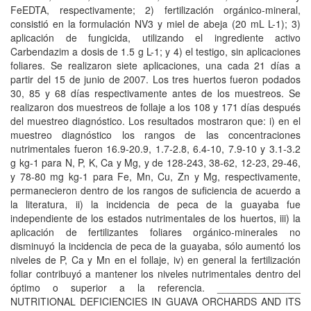
FeEDTA, respectivamente; 2) fertilización orgánico-mineral,
consistió en la formulación NV3 y miel de abeja (20 mL L-1); 3)
aplicación de fungicida, utilizando el ingrediente activo
Carbendazim a dosis de 1.5 g L-1; y 4) el testigo, sin aplicaciones
foliares. Se realizaron siete aplicaciones, una cada 21 días a
partir del 15 de junio de 2007. Los tres huertos fueron podados
30, 85 y 68 días respectivamente antes de los muestreos. Se
realizaron dos muestreos de follaje a los 108 y 171 días después
del muestreo diagnóstico. Los resultados mostraron que: i) en el
muestreo diagnóstico los rangos de las concentraciones
nutrimentales fueron 16.9-20.9, 1.7-2.8, 6.4-10, 7.9-10 y 3.1-3.2
g kg-1 para N, P, K, Ca y Mg, y de 128-243, 38-62, 12-23, 29-46,
y 78-80 mg kg-1 para Fe, Mn, Cu, Zn y Mg, respectivamente,
permanecieron dentro de los rangos de suficiencia de acuerdo a
la literatura, ii) la incidencia de peca de la guayaba fue
independiente de los estados nutrimentales de los huertos, iii) la
aplicación de fertilizantes foliares orgánico-minerales no
disminuyó la incidencia de peca de la guayaba, sólo aumentó los
niveles de P, Ca y Mn en el follaje, iv) en general la fertilización
foliar contribuyó a mantener los niveles nutrimentales dentro del
óptimo o superior a la referencia. _______________
NUTRITIONAL DEFICIENCIES IN GUAVA ORCHARDS AND ITS