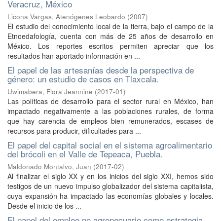
Veracruz, México
Licona Vargas, Atenógenes Leobardo
(
2007
)
El estudio del conocimiento local de la tierra, bajo el campo de la
Etnoedafología, cuenta con más de 25 años de desarrollo en
México. Los reportes escritos permiten apreciar que los
resultados han aportado información en ...
El papel de las artesanías desde la perspectiva de
género: un estudio de casos en Tlaxcala.
Uwimabera, Flora Jeannine
(
2017-01
)
Las políticas de desarrollo para el sector rural en México, han
impactado negativamente a las poblaciones rurales, de forma
que hay carencia de empleos bien remunerados, escases de
recursos para producir, dificultades para ...
El papel del capital social en el sistema agroalimentario
del brócoli en el Valle de Tepeaca, Puebla.
Maldonado Montalvo, Juan
(
2017-02
)
Al finalizar el siglo XX y en los inicios del siglo XXI, hemos sido
testigos de un nuevo impulso globalizador del sistema capitalista,
cuya expansión ha impactado las economías globales y locales.
Desde el inicio de los ...
El papel del empleo no agropecuario como estrategia