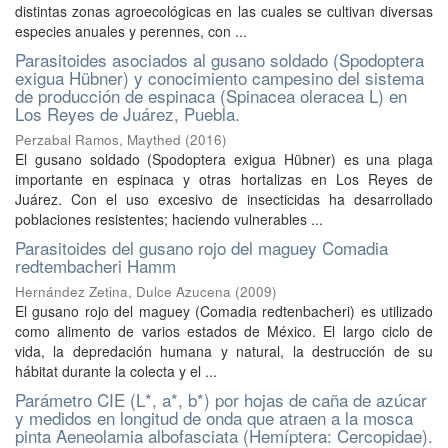
distintas zonas agroecológicas en las cuales se cultivan diversas
especies anuales y perennes, con ...
Parasitoides asociados al gusano soldado (Spodoptera
exigua Hübner) y conocimiento campesino del sistema
de producción de espinaca (Spinacea oleracea L) en
Los Reyes de Juárez, Puebla.
Perzabal Ramos, Maythed
(
2016
)
El gusano soldado (Spodoptera exigua Hübner) es una plaga
importante en espinaca y otras hortalizas en Los Reyes de
Juárez. Con el uso excesivo de insecticidas ha desarrollado
poblaciones resistentes; haciendo vulnerables ...
Parasitoides del gusano rojo del maguey Comadia
redtembacheri Hamm
Hernández Zetina, Dulce Azucena
(
2009
)
El gusano rojo del maguey (Comadia redtenbacheri) es utilizado
como alimento de varios estados de México. El largo ciclo de
vida, la depredación humana y natural, la destrucción de su
hábitat durante la colecta y el ...
Parámetro CIE (L*, a*, b*) por hojas de caña de azúcar
y medidos en longitud de onda que atraen a la mosca
pinta Aeneolamia albofasciata (Hemíptera: Cercopidae).