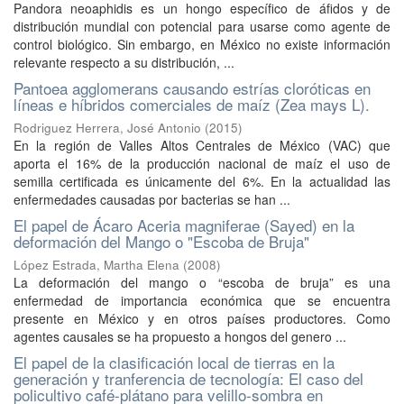
Pandora neoaphidis es un hongo específico de áfidos y de
distribución mundial con potencial para usarse como agente de
control biológico. Sin embargo, en México no existe información
relevante respecto a su distribución, ...
Pantoea agglomerans causando estrías cloróticas en
líneas e híbridos comerciales de maíz (Zea mays L).
Rodriguez Herrera, José Antonio
(
2015
)
En la región de Valles Altos Centrales de México (VAC) que
aporta el 16% de la producción nacional de maíz el uso de
semilla certificada es únicamente del 6%. En la actualidad las
enfermedades causadas por bacterias se han ...
El papel de Ácaro Aceria magniferae (Sayed) en la
deformación del Mango o "Escoba de Bruja"
López Estrada, Martha Elena
(
2008
)
La deformación del mango o “escoba de bruja” es una
enfermedad de importancia económica que se encuentra
presente en México y en otros países productores. Como
agentes causales se ha propuesto a hongos del genero ...
El papel de la clasificación local de tierras en la
generación y tranferencia de tecnología: El caso del
policultivo café-plátano para velillo-sombra en