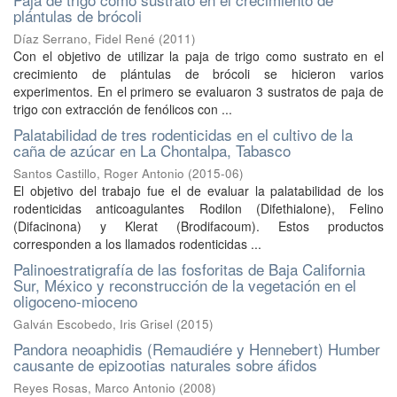
plántulas de brócoli
Díaz Serrano, Fidel René
(
2011
)
Con el objetivo de utilizar la paja de trigo como sustrato en el
crecimiento de plántulas de brócoli se hicieron varios
experimentos. En el primero se evaluaron 3 sustratos de paja de
trigo con extracción de fenólicos con ...
Palatabilidad de tres rodenticidas en el cultivo de la
caña de azúcar en La Chontalpa, Tabasco
Santos Castillo, Roger Antonio
(
2015-06
)
El objetivo del trabajo fue el de evaluar la palatabilidad de los
rodenticidas anticoagulantes Rodilon (Difethialone), Felino
(Difacinona) y Klerat (Brodifacoum). Estos productos
corresponden a los llamados rodenticidas ...
Palinoestratigrafía de las fosforitas de Baja California
Sur, México y reconstrucción de la vegetación en el
oligoceno-mioceno
Galván Escobedo, Iris Grisel
(
2015
)
Pandora neoaphidis (Remaudiére y Hennebert) Humber
causante de epizootias naturales sobre áfidos
Reyes Rosas, Marco Antonio
(
2008
)