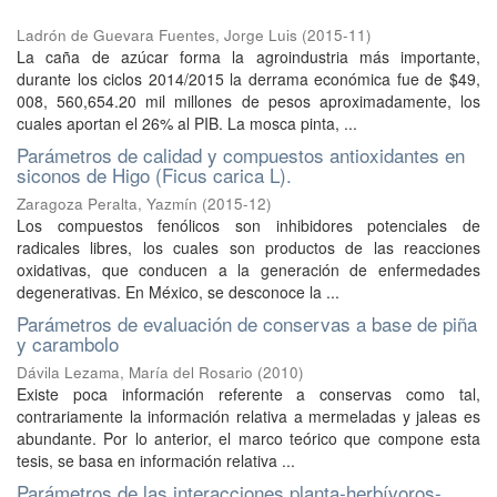
Ladrón de Guevara Fuentes, Jorge Luis
(
2015-11
)
La caña de azúcar forma la agroindustria más importante,
durante los ciclos 2014/2015 la derrama económica fue de $49,
008, 560,654.20 mil millones de pesos aproximadamente, los
cuales aportan el 26% al PIB. La mosca pinta, ...
Parámetros de calidad y compuestos antioxidantes en
siconos de Higo (Ficus carica L).
Zaragoza Peralta, Yazmín
(
2015-12
)
Los compuestos fenólicos son inhibidores potenciales de
radicales libres, los cuales son productos de las reacciones
oxidativas, que conducen a la generación de enfermedades
degenerativas. En México, se desconoce la ...
Parámetros de evaluación de conservas a base de piña
y carambolo
Dávila Lezama, María del Rosario
(
2010
)
Existe poca información referente a conservas como tal,
contrariamente la información relativa a mermeladas y jaleas es
abundante. Por lo anterior, el marco teórico que compone esta
tesis, se basa en información relativa ...
Parámetros de las interacciones planta-herbívoros-