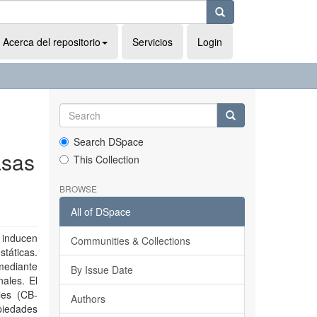
Acerca del repositorio
Servicios
Login
Search DSpace
asas
This Collection
BROWSE
All of DSpace
 inducen
Communities & Collections
táticas.
mediante
By Issue Date
ales. El
les (CB-
Authors
piedades