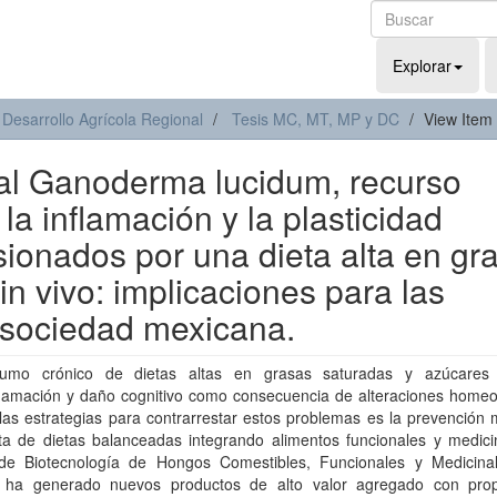
Explorar
 Desarrollo Agrícola Regional
Tesis MC, MT, MP y DC
View Item
al Ganoderma lucidum, recurso
a inflamación y la plasticidad
sionados por una dieta alta en gr
n vivo: implicaciones para las
 sociedad mexicana.
umo crónico de dietas altas en grasas saturadas y azúcares
flamación y daño cognitivo como consecuencia de alteraciones homeos
as estrategias para contrarrestar estos problemas es la prevención 
ta de dietas balanceadas integrando alimentos funcionales y medicin
de Biotecnología de Hongos Comestibles, Funcionales y Medicina
ha generado nuevos productos de alto valor agregado con pro