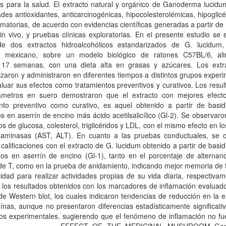
s para la salud. El extracto natural y orgánico de Ganoderma lucidu
des antioxidantes, anticarcinogénicas, hipocolesterolémicas, hipoglic
lamatorias, de acuerdo con evidencias científicas generadas a partir d
, in vivo, y pruebas clínicas exploratorias. En el presente estudio se 
de dos extractos hidroalcohólicos estandarizados de G. lucidum,
o mexicano, sobre un modelo biológico de ratones C57BL/6, al
 17 semanas, con una dieta alta en grasas y azúcares. Los extr
izaron y administraron en diferentes tiempos a distintos grupos exper
luar sus efectos como tratamientos preventivos y curativos. Los resu
ámetros en suero demostraron que el extracto con mejores efecto
ento preventivo como curativo, es aquel obtenido a partir de basid
os en aserrín de encino más ácido acetilsalicílico (Gl-2). Se observaro
s de glucosa, colesterol, triglicéridos y LDL, con el mismo efecto en lo
saminasas (AST, ALT). En cuanto a las pruebas conductuales, se 
calificaciones con el extracto de G. lucidum obtenido a partir de basi
os en aserrín de encino (Gl-1), tanto en el porcentaje de alternanc
e T, como en la prueba de anidamiento, indicando mejor memoria de t
idad para realizar actividades propias de su vida diaria, respectiva
 los resultados obtenidos con los marcadores de inflamación evaluad
de Western blot, los cuales indicaron tendencias de reducción en la 
ínas, aunque no presentaron diferencias estadísticamente significati
os experimentales, sugierendo que el fenómeno de inflamación no fue