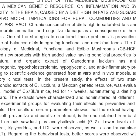
. _______________ EFFECT OF THE MEDICINAL MUSHROOM Ga
m, A MEXICAN GENETIC RESOURCE, ON INFLAMMATION AND S
CITY IN THE BRAIN, CAUSED BY A DIET HIGH IN FATS AND SUGAR
VIVO MODEL: IMPLICATIONS FOR RURAL COMMUNITIES AND 
. ABSTRACT: Chronic consumption of diets high in saturated fats an
neuroinflammation and cognitive damage as a consequence of hom
ons. One of the strategies to counteract these problems is preventio
ke of balanced diets integrating functional and medicinal foods. The 
nology of Medicinal, Functional and Edible Mushrooms (CB-HC
d new products with high added value having beneficial properties fo
tural and organic extract of Ganoderma lucidum has antio
inogenic, hypocholesterolemic, hypoglycemic, and anti-inflammatory pr
g to scientific evidence generated from in vitro and in vivo models, a
tory clinical tests. In the present study, the effects of two stan
oholic extracts of G. lucidum, a Mexican genetic resource, was evalu
al model of C57BL/6 mice, fed for 17 weeks, administering a diet hig
ars. The extracts were characterized and administered at different 
g experimental groups for evaluating their effects as preventive and
ts. The results of serum parameters showed that the extract having 
 both preventive and curative treatment, is the one obtained from bas
ed on oak sawdust plus acetylsalicylic acid (Gl-2). Lower levels of
rol, triglycerides, and LDL were observed, as well as on transamina
T). Regarding the behavioral tests, better scores were observed wit