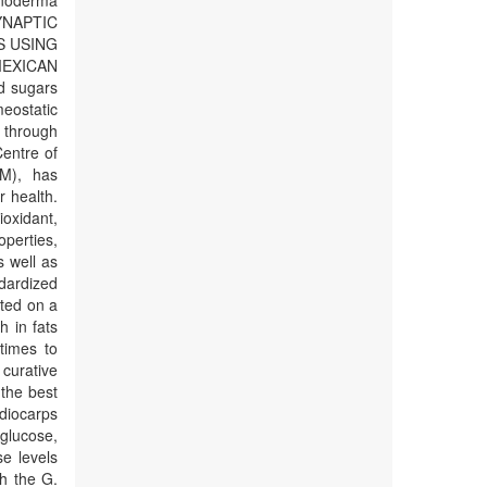
noderma
YNAPTIC
S USING
MEXICAN
d sugars
eostatic
n through
Centre of
FM), has
r health.
xidant,
operties,
s well as
dardized
ated on a
h in fats
times to
 curative
the best
idiocarps
 glucose,
se levels
h the G.