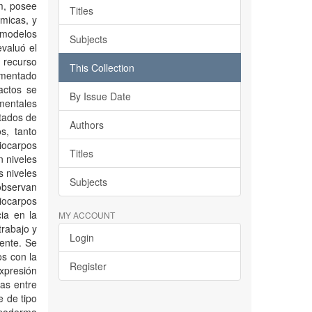
m, posee
Titles
émicas, y
e modelos
Subjects
evaluó el
 recurso
This Collection
imentado
actos se
By Issue Date
imentales
ltados de
Authors
s, tanto
iocarpos
Titles
n niveles
s niveles
Subjects
observan
diocarpos
ia en la
MY ACCOUNT
rabajo y
Login
mente. Se
os con la
Register
expresión
vas entre
 de tipo