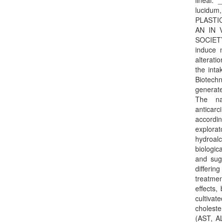
lineal
lucidu
PLASTI
AN IN 
SOCIETY
induce 
alterati
the inta
Biotech
generate
The na
anticarc
accordin
explora
hydroalc
biologic
and sug
differin
treatmen
effects,
cultivat
choleste
(AST, AL