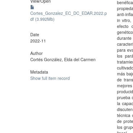
View/
Open
benéfica
propieda
Cortes_Gonzalez_EC_DC_EDAR.2022.p
anti-inf
df (3.992Mb)
in vitro
efecto 
genétic
Date
durante
2022-11
caracter
para eva
Author
los par
Cortés González, Elda del Carmen
tratami
cultivad
Metadata
más bajo
Show full item record
de tran
mejores 
producid
prueba d
la capac
discuten
técnica 
de prote
los grup