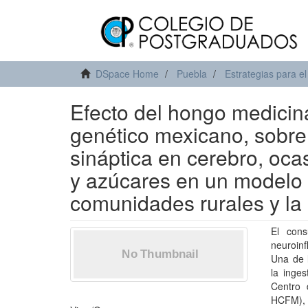
DSpace Home
Puebla
Estrategias para el
Efecto del hongo medicin
genético mexicano, sobre l
sináptica en cerebro, oca
y azúcares en un modelo i
comunidades rurales y la
El cons
neuroin
Una de l
la inges
Centro 
HCFM), 