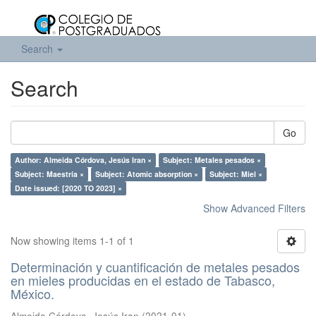
Search
Search
Go
Author: Almeida Córdova, Jesús Iran ×
Subject: Metales pesados ×
Subject: Maestría ×
Subject: Atomic absorption ×
Subject: Miel ×
Date issued: [2020 TO 2023] ×
Show Advanced Filters
Now showing items 1-1 of 1
Determinación y cuantificación de metales pesados
en mieles producidas en el estado de Tabasco,
México.
Almeida Córdova, Jesús Iran
(
2021-01
)