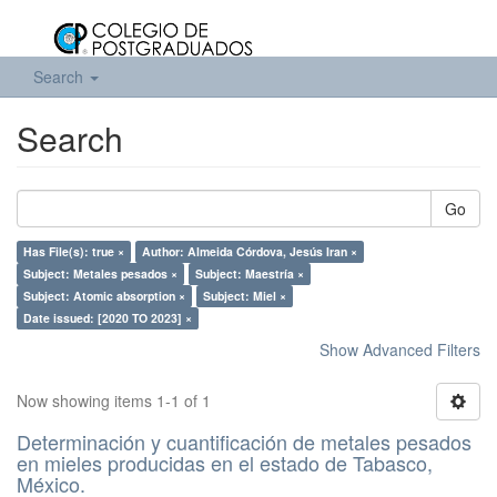
Search
Search
Go
Has File(s): true ×
Author: Almeida Córdova, Jesús Iran ×
Subject: Metales pesados ×
Subject: Maestría ×
Subject: Atomic absorption ×
Subject: Miel ×
Date issued: [2020 TO 2023] ×
Show Advanced Filters
Now showing items 1-1 of 1
Determinación y cuantificación de metales pesados
en mieles producidas en el estado de Tabasco,
México.