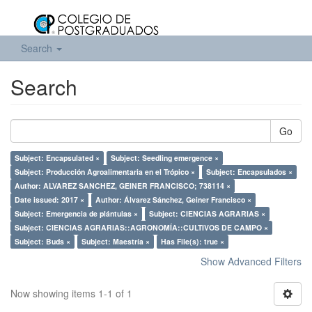
Search
Search
Go
Subject: Encapsulated ×
Subject: Seedling emergence ×
Subject: Producción Agroalimentaria en el Trópico ×
Subject: Encapsulados ×
Author: ALVAREZ SANCHEZ, GEINER FRANCISCO; 738114 ×
Date issued: 2017 ×
Author: Álvarez Sánchez, Geiner Francisco ×
Subject: Emergencia de plántulas ×
Subject: CIENCIAS AGRARIAS ×
Subject: CIENCIAS AGRARIAS::AGRONOMÍA::CULTIVOS DE CAMPO ×
Subject: Buds ×
Subject: Maestría ×
Has File(s): true ×
Show Advanced Filters
Now showing items 1-1 of 1