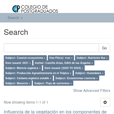
Search
Search
Go
Subject: Coastal ecosystems ×
Has File(s): true ×
Subject: Nutrients flux ×
Date issued: 2021 ×
Author: Castillo Arias, Edith de los Ángeles ×
Subject: Materia orgánica ×
Date issued: [2020 TO 2023] ×
Subject: Producción Agroalimentaria en el Trópico ×
Subject: Humedales ×
Subject: Carbono orgánico soluble ×
Subject: Ecosistemas costeros ×
Subject: Maestría ×
Subject: Flujo de nutrientes ×
Show Advanced Filters
Now showing items 1-1 of 1
Influencia de la vegetación en los componentes de