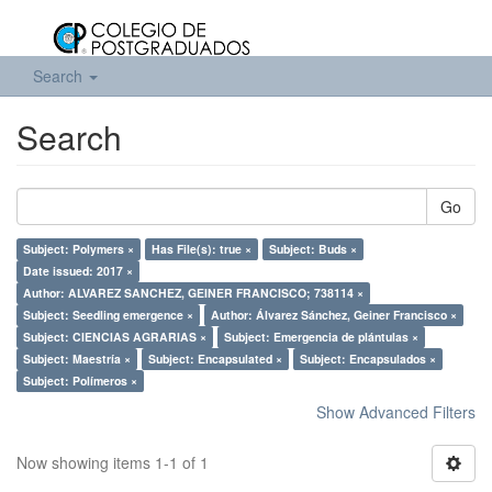
Search
Search
Go
Subject: Polymers ×
Has File(s): true ×
Subject: Buds ×
Date issued: 2017 ×
Author: ALVAREZ SANCHEZ, GEINER FRANCISCO; 738114 ×
Subject: Seedling emergence ×
Author: Álvarez Sánchez, Geiner Francisco ×
Subject: CIENCIAS AGRARIAS ×
Subject: Emergencia de plántulas ×
Subject: Maestría ×
Subject: Encapsulated ×
Subject: Encapsulados ×
Subject: Polímeros ×
Show Advanced Filters
Now showing items 1-1 of 1