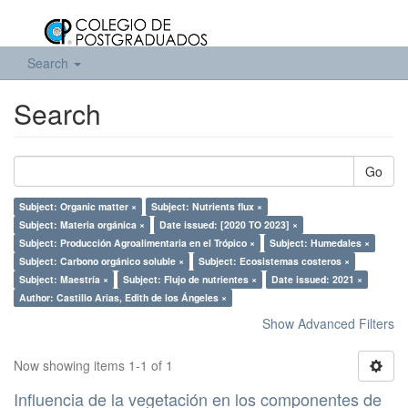
Search
Search
Go
Subject: Organic matter ×
Subject: Nutrients flux ×
Subject: Materia orgánica ×
Date issued: [2020 TO 2023] ×
Subject: Producción Agroalimentaria en el Trópico ×
Subject: Humedales ×
Subject: Carbono orgánico soluble ×
Subject: Ecosistemas costeros ×
Subject: Maestría ×
Subject: Flujo de nutrientes ×
Date issued: 2021 ×
Author: Castillo Arias, Edith de los Ángeles ×
Show Advanced Filters
Now showing items 1-1 of 1
Influencia de la vegetación en los componentes de