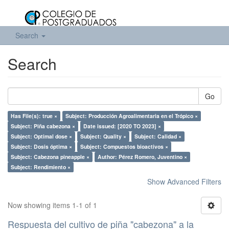
Search
Search
Go
Has File(s): true ×
Subject: Producción Agroalimentaria en el Trópico ×
Subject: Piña cabezona ×
Date issued: [2020 TO 2023] ×
Subject: Optimal dose ×
Subject: Quality ×
Subject: Calidad ×
Subject: Dosis óptima ×
Subject: Compuestos bioactivos ×
Subject: Cabezona pineapple ×
Author: Pérez Romero, Juventino ×
Subject: Rendimiento ×
Show Advanced Filters
Now showing items 1-1 of 1
Respuesta del cultivo de piña "cabezona" a la