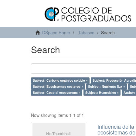
DSpace Home
Tabasco
Search
Search
Subject: Carbono orgánico soluble ×
Subject: Producción Agroalim
Subject: Ecosistemas costeros ×
Subject: Nutrients flux ×
Subj
Subject: Coastal ecosystems ×
Subject: Humedales ×
Author: 
Now showing items 1-1 of 1
Influencia de l
ecosistemas de