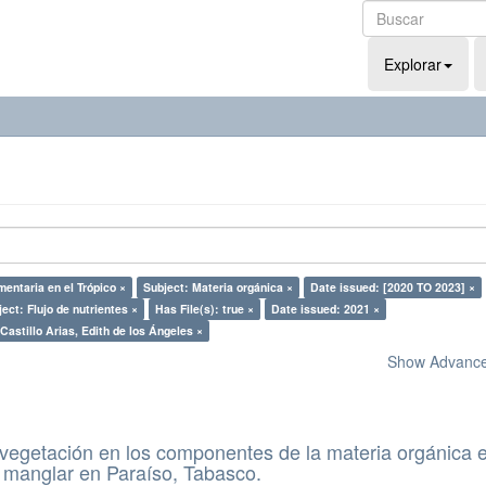
Explorar
entaria en el Trópico ×
Subject: Materia orgánica ×
Date issued: [2020 TO 2023] ×
ect: Flujo de nutrientes ×
Has File(s): true ×
Date issued: 2021 ×
Castillo Arias, Edith de los Ángeles ×
Show Advanced
a vegetación en los componentes de la materia orgánica e
 manglar en Paraíso, Tabasco.