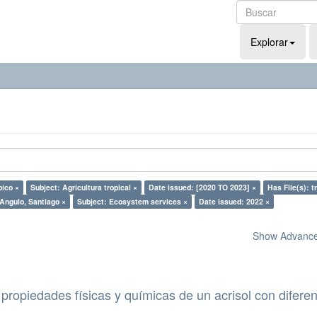
Explorar
pico ×
Subject: Agricultura tropical ×
Date issued: [2020 TO 2023] ×
Has File(s): t
Angulo, Santiago ×
Subject: Ecosystem services ×
Date issued: 2022 ×
Show Advanced
propiedades físicas y químicas de un acrisol con difere