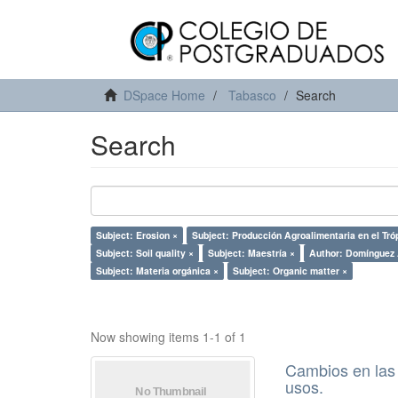
DSpace Home
Tabasco
Search
Search
Subject: Erosion ×
Subject: Producción Agroalimentaria en el Tró
Subject: Soil quality ×
Subject: Maestría ×
Author: Domínguez 
Subject: Materia orgánica ×
Subject: Organic matter ×
Now showing items 1-1 of 1
Cambios en las 
usos.