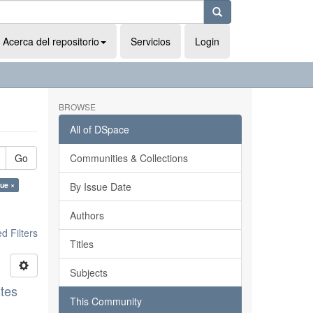
Acerca del repositorio
Servicios
Login
BROWSE
All of DSpace
Go
Communities & Collections
rue ×
By Issue Date
Authors
 Filters
Titles
Subjects
ntes
This Community