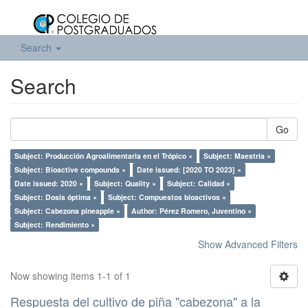
Search
Search
Go
Subject: Producción Agroalimentaria en el Trópico ×
Subject: Maestría ×
Subject: Bioactive compounds ×
Date issued: [2020 TO 2023] ×
Date issued: 2020 ×
Subject: Quality ×
Subject: Calidad ×
Subject: Dosis óptima ×
Subject: Compuestos bioactivos ×
Subject: Cabezona pineapple ×
Author: Pérez Romero, Juventino ×
Subject: Rendimiento ×
Show Advanced Filters
Now showing items 1-1 of 1
Respuesta del cultivo de piña "cabezona" a la