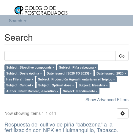
Search
Search
Go
Subject: Bioactive compounds ×
Subject: Piña cabezona ×
Subject: Dosis óptima ×
Date issued: [2020 TO 2023] ×
Date issued: 2020 ×
Has File(s): true ×
Subject: Producción Agroalimentaria en el Trópico ×
Subject: Calidad ×
Subject: Optimal dose ×
Subject: Maestría ×
Author: Pérez Romero, Juventino ×
Subject: Rendimiento ×
Show Advanced Filters
Now showing items 1-1 of 1
Respuesta del cultivo de piña "cabezona" a la
fertilización con NPK en Huimanguillo, Tabasco.