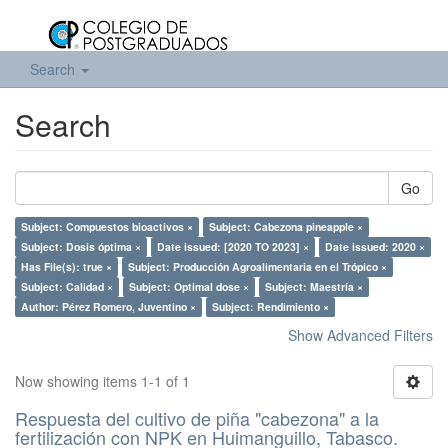
Search
Search
Go
Subject: Compuestos bioactivos ×
Subject: Cabezona pineapple ×
Subject: Dosis óptima ×
Date issued: [2020 TO 2023] ×
Date issued: 2020 ×
Has File(s): true ×
Subject: Producción Agroalimentaria en el Trópico ×
Subject: Calidad ×
Subject: Optimal dose ×
Subject: Maestría ×
Author: Pérez Romero, Juventino ×
Subject: Rendimiento ×
Show Advanced Filters
Now showing items 1-1 of 1
Respuesta del cultivo de piña "cabezona" a la
fertilización con NPK en Huimanguillo, Tabasco.