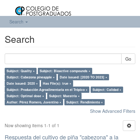
Search
Search
Go
Subject: Quality ×
Subject: Bioactive compounds ×
Subject: Cabezona pineapple ×
Date issued: [2020 TO 2023] ×
Date issued: 2020 ×
Has File(s): true ×
Subject: Producción Agroalimentaria en el Trópico ×
Subject: Calidad ×
Subject: Optimal dose ×
Subject: Maestría ×
Author: Pérez Romero, Juventino ×
Subject: Rendimiento ×
Show Advanced Filters
Now showing items 1-1 of 1
Respuesta del cultivo de piña "cabezona" a la