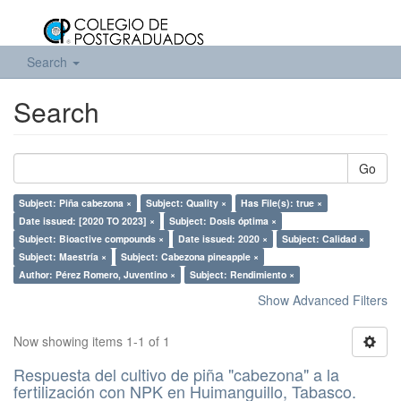
Search
Search
Go
Subject: Piña cabezona ×
Subject: Quality ×
Has File(s): true ×
Date issued: [2020 TO 2023] ×
Subject: Dosis óptima ×
Subject: Bioactive compounds ×
Date issued: 2020 ×
Subject: Calidad ×
Subject: Maestría ×
Subject: Cabezona pineapple ×
Author: Pérez Romero, Juventino ×
Subject: Rendimiento ×
Show Advanced Filters
Now showing items 1-1 of 1
Respuesta del cultivo de piña "cabezona" a la
fertilización con NPK en Huimanguillo, Tabasco.