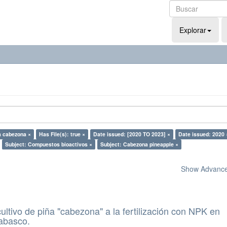
Explorar
a cabezona ×
Has File(s): true ×
Date issued: [2020 TO 2023] ×
Date issued: 2020 
Subject: Compuestos bioactivos ×
Subject: Cabezona pineapple ×
Show Advanced
ultivo de piña "cabezona" a la fertilización con NPK en
Tabasco.