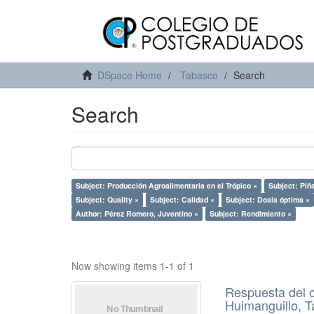
DSpace Home
Tabasco
Search
Search
Subject: Producción Agroalimentaria en el Trópico ×
Subject: Piñ
Subject: Quality ×
Subject: Calidad ×
Subject: Dosis óptima ×
Author: Pérez Romero, Juventino ×
Subject: Rendimiento ×
Now showing items 1-1 of 1
Respuesta del c
Huimanguillo, 