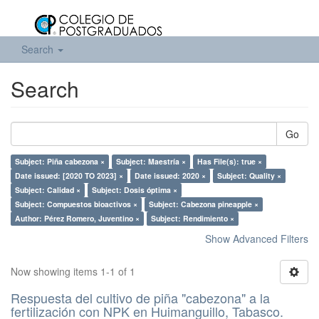
Search
Search
Go
Subject: Piña cabezona ×
Subject: Maestría ×
Has File(s): true ×
Date issued: [2020 TO 2023] ×
Date issued: 2020 ×
Subject: Quality ×
Subject: Calidad ×
Subject: Dosis óptima ×
Subject: Compuestos bioactivos ×
Subject: Cabezona pineapple ×
Author: Pérez Romero, Juventino ×
Subject: Rendimiento ×
Show Advanced Filters
Now showing items 1-1 of 1
Respuesta del cultivo de piña "cabezona" a la
fertilización con NPK en Huimanguillo, Tabasco.