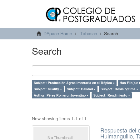
DSpace Home
Tabasco
Search
Search
Subject: Producción Agroalimentaria en el Trópico ×
Has File(s): 
Subject: Quality ×
Subject: Calidad ×
Subject: Dosis óptima ×
Author: Pérez Romero, Juventino ×
Subject: Rendimiento ×
Now showing items 1-1 of 1
Respuesta del c
Huimanguillo, 