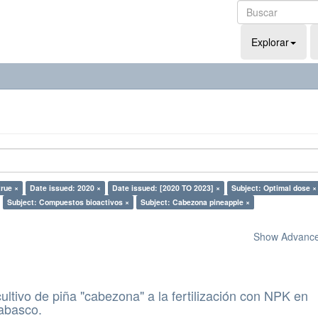
Explorar
true ×
Date issued: 2020 ×
Date issued: [2020 TO 2023] ×
Subject: Optimal dose ×
Subject: Compuestos bioactivos ×
Subject: Cabezona pineapple ×
Show Advanced
ultivo de piña "cabezona" a la fertilización con NPK en
Tabasco.