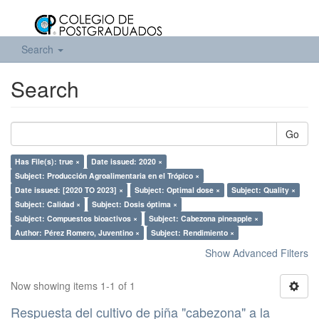
Search
Search
Go
Has File(s): true ×
Date issued: 2020 ×
Subject: Producción Agroalimentaria en el Trópico ×
Date issued: [2020 TO 2023] ×
Subject: Optimal dose ×
Subject: Quality ×
Subject: Calidad ×
Subject: Dosis óptima ×
Subject: Compuestos bioactivos ×
Subject: Cabezona pineapple ×
Author: Pérez Romero, Juventino ×
Subject: Rendimiento ×
Show Advanced Filters
Now showing items 1-1 of 1
Respuesta del cultivo de piña "cabezona" a la