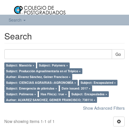
Search
Search
Go
Subject: Maestría ×
Subject: Polymers ×
Subject: Producción Agroalimentaria en el Trópico ×
Author: Álvarez Sánchez, Geiner Francisco ×
Subject: CIENCIAS AGRARIAS::AGRONOMÍA ×
Subject: Encapsulated ×
Subject: Emergencia de plántulas ×
Date issued: 2017 ×
Subject: Polímeros ×
Has File(s): true ×
Subject: Encapsulados ×
Author: ALVAREZ SANCHEZ, GEINER FRANCISCO; 738114 ×
Show Advanced Filters
Now showing items 1-1 of 1