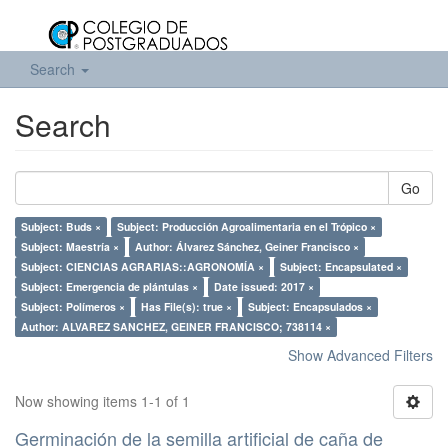
Search
Search
Go
Subject: Buds ×
Subject: Producción Agroalimentaria en el Trópico ×
Subject: Maestría ×
Author: Álvarez Sánchez, Geiner Francisco ×
Subject: CIENCIAS AGRARIAS::AGRONOMÍA ×
Subject: Encapsulated ×
Subject: Emergencia de plántulas ×
Date issued: 2017 ×
Subject: Polímeros ×
Has File(s): true ×
Subject: Encapsulados ×
Author: ALVAREZ SANCHEZ, GEINER FRANCISCO; 738114 ×
Show Advanced Filters
Now showing items 1-1 of 1
Germinación de la semilla artificial de caña de