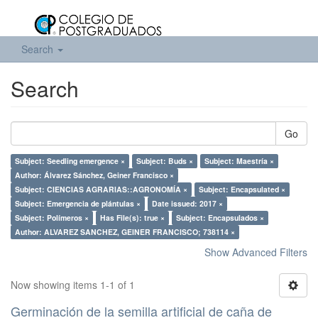
Search
Search
Go
Subject: Seedling emergence ×
Subject: Buds ×
Subject: Maestría ×
Author: Álvarez Sánchez, Geiner Francisco ×
Subject: CIENCIAS AGRARIAS::AGRONOMÍA ×
Subject: Encapsulated ×
Subject: Emergencia de plántulas ×
Date issued: 2017 ×
Subject: Polímeros ×
Has File(s): true ×
Subject: Encapsulados ×
Author: ALVAREZ SANCHEZ, GEINER FRANCISCO; 738114 ×
Show Advanced Filters
Now showing items 1-1 of 1
Germinación de la semilla artificial de caña de