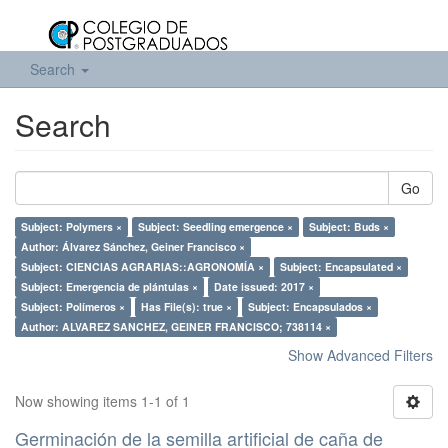
Search
Search
Go
Subject: Polymers ×
Subject: Seedling emergence ×
Subject: Buds ×
Author: Álvarez Sánchez, Geiner Francisco ×
Subject: CIENCIAS AGRARIAS::AGRONOMÍA ×
Subject: Encapsulated ×
Subject: Emergencia de plántulas ×
Date issued: 2017 ×
Subject: Polímeros ×
Has File(s): true ×
Subject: Encapsulados ×
Author: ALVAREZ SANCHEZ, GEINER FRANCISCO; 738114 ×
Show Advanced Filters
Now showing items 1-1 of 1
Germinación de la semilla artificial de caña de