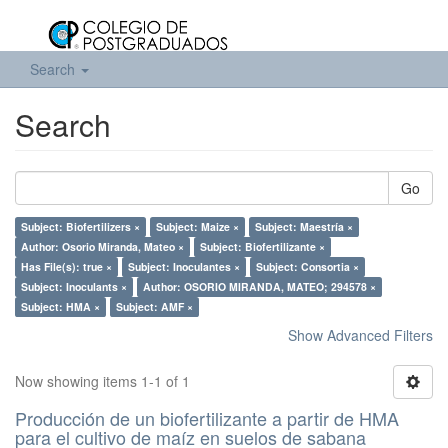
Search
Search
Go
Subject: Biofertilizers ×
Subject: Maize ×
Subject: Maestría ×
Author: Osorio Miranda, Mateo ×
Subject: Biofertilizante ×
Has File(s): true ×
Subject: Inoculantes ×
Subject: Consortia ×
Subject: Inoculants ×
Author: OSORIO MIRANDA, MATEO; 294578 ×
Subject: HMA ×
Subject: AMF ×
Show Advanced Filters
Now showing items 1-1 of 1
Producción de un biofertilizante a partir de HMA
para el cultivo de maíz en suelos de sabana