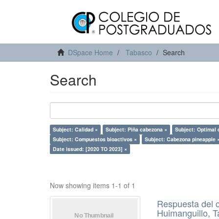
DSpace Home
Tabasco
Search
Search
Subject: Calidad ×
Subject: Piña cabezona ×
Subject: Optimal 
Subject: Compuestos bioactivos ×
Subject: Cabezona pineapple 
Date issued: [2020 TO 2023] ×
Now showing items 1-1 of 1
Respuesta del c
Huimanguillo, 