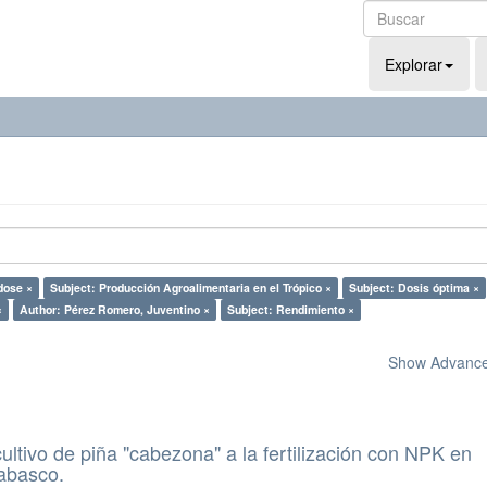
Explorar
dose ×
Subject: Producción Agroalimentaria en el Trópico ×
Subject: Dosis óptima ×
×
Author: Pérez Romero, Juventino ×
Subject: Rendimiento ×
Show Advanced
ultivo de piña "cabezona" a la fertilización con NPK en
Tabasco.