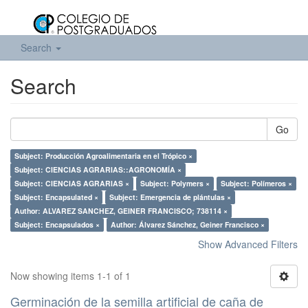
Search
Search
Go
Subject: Producción Agroalimentaria en el Trópico ×
Subject: CIENCIAS AGRARIAS::AGRONOMÍA ×
Subject: CIENCIAS AGRARIAS ×
Subject: Polymers ×
Subject: Polímeros ×
Subject: Encapsulated ×
Subject: Emergencia de plántulas ×
Author: ALVAREZ SANCHEZ, GEINER FRANCISCO; 738114 ×
Subject: Encapsulados ×
Author: Álvarez Sánchez, Geiner Francisco ×
Show Advanced Filters
Now showing items 1-1 of 1
Germinación de la semilla artificial de caña de