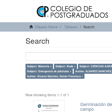
DSpace Home
Tabasco
Search
Search
Subject: Maestría ×
Subject: Buds ×
Subject: CIENCIAS AGR
Subject: Emergencia de plántulas ×
Author: ALVAREZ SANCHEZ,
Author: Álvarez Sánchez, Geiner Francisco ×
Now showing items 1-1 of 1
Germinación de 
campo