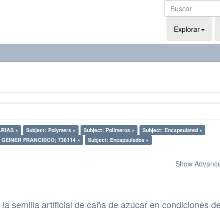
Explorar
ARIAS ×
Subject: Polymers ×
Subject: Polímeros ×
Subject: Encapsulated ×
 GEINER FRANCISCO; 738114 ×
Subject: Encapsulados ×
Show Advanced
la semilla artificial de caña de azúcar en condiciones d