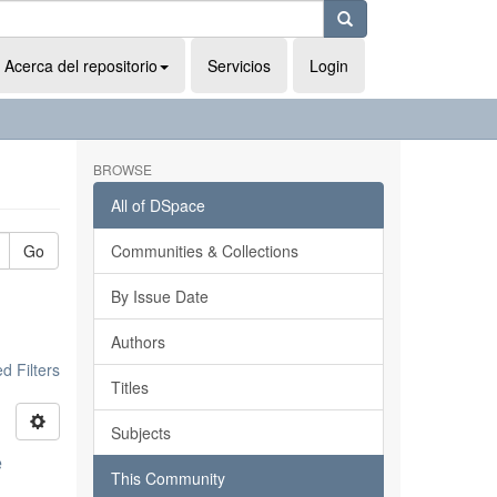
Acerca del repositorio
Servicios
Login
BROWSE
All of DSpace
Go
Communities & Collections
By Issue Date
Authors
 Filters
Titles
Subjects
e
This Community