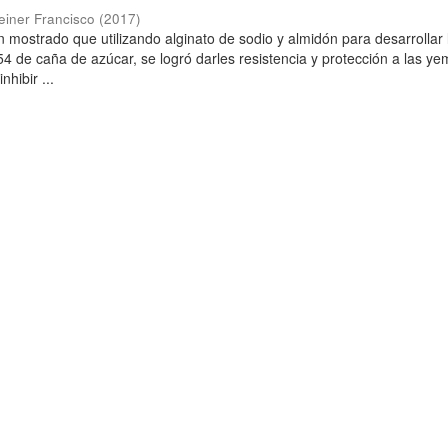
einer Francisco
(
2017
)
n mostrado que utilizando alginato de sodio y almidón para desarrollar 
P-54 de caña de azúcar, se logró darles resistencia y protección a las y
nhibir ...