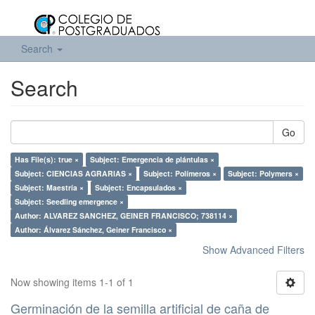
Search
Search
Go
Has File(s): true ×
Subject: Emergencia de plántulas ×
Subject: CIENCIAS AGRARIAS ×
Subject: Polímeros ×
Subject: Polymers ×
Subject: Maestría ×
Subject: Encapsulados ×
Subject: Seedling emergence ×
Author: ALVAREZ SANCHEZ, GEINER FRANCISCO; 738114 ×
Author: Álvarez Sánchez, Geiner Francisco ×
Show Advanced Filters
Now showing items 1-1 of 1
Germinación de la semilla artificial de caña de