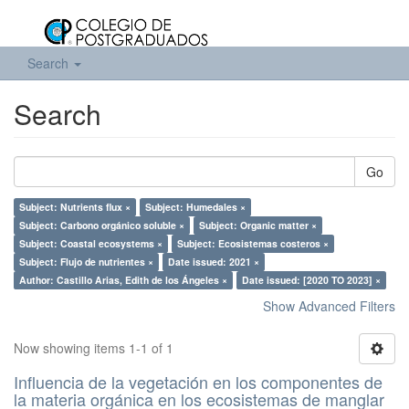
Search
Search
Go
Subject: Nutrients flux ×
Subject: Humedales ×
Subject: Carbono orgánico soluble ×
Subject: Organic matter ×
Subject: Coastal ecosystems ×
Subject: Ecosistemas costeros ×
Subject: Flujo de nutrientes ×
Date issued: 2021 ×
Author: Castillo Arias, Edith de los Ángeles ×
Date issued: [2020 TO 2023] ×
Show Advanced Filters
Now showing items 1-1 of 1
Influencia de la vegetación en los componentes de
la materia orgánica en los ecosistemas de manglar