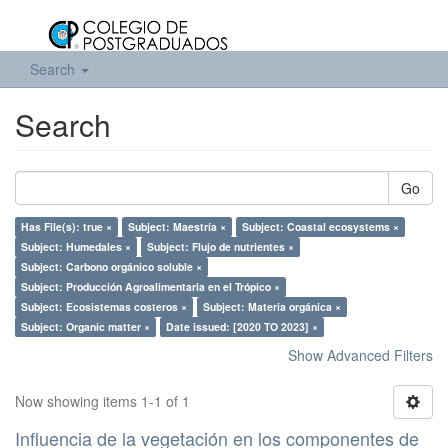
Search
Search
Go
Has File(s): true ×
Subject: Maestría ×
Subject: Coastal ecosystems ×
Subject: Humedales ×
Subject: Flujo de nutrientes ×
Subject: Carbono orgánico soluble ×
Subject: Producción Agroalimentaria en el Trópico ×
Subject: Ecosistemas costeros ×
Subject: Materia orgánica ×
Subject: Organic matter ×
Date issued: [2020 TO 2023] ×
Show Advanced Filters
Now showing items 1-1 of 1
Influencia de la vegetación en los componentes de