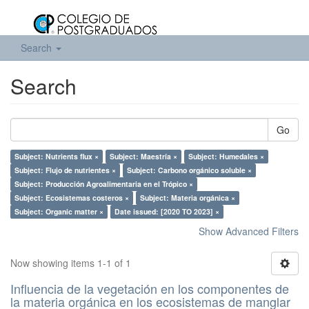
Search
Search
Go
Subject: Nutrients flux ×
Subject: Maestría ×
Subject: Humedales ×
Subject: Flujo de nutrientes ×
Subject: Carbono orgánico soluble ×
Subject: Producción Agroalimentaria en el Trópico ×
Subject: Ecosistemas costeros ×
Subject: Materia orgánica ×
Subject: Organic matter ×
Date issued: [2020 TO 2023] ×
Show Advanced Filters
Now showing items 1-1 of 1
Influencia de la vegetación en los componentes de
la materia orgánica en los ecosistemas de manglar