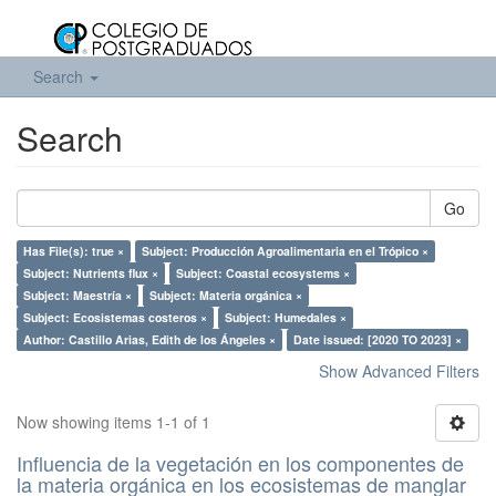
Search
Search
Go
Has File(s): true ×
Subject: Producción Agroalimentaria en el Trópico ×
Subject: Nutrients flux ×
Subject: Coastal ecosystems ×
Subject: Maestría ×
Subject: Materia orgánica ×
Subject: Ecosistemas costeros ×
Subject: Humedales ×
Author: Castillo Arias, Edith de los Ángeles ×
Date issued: [2020 TO 2023] ×
Show Advanced Filters
Now showing items 1-1 of 1
Influencia de la vegetación en los componentes de
la materia orgánica en los ecosistemas de manglar