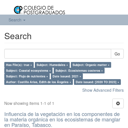
Search
Search
Go
Has File(s): true ×
Subject: Humedales ×
Subject: Organic matter ×
Subject: Coastal ecosystems ×
Subject: Ecosistemas costeros ×
Subject: Flujo de nutrientes ×
Date issued: 2021 ×
Author: Castillo Arias, Edith de los Ángeles ×
Date issued: [2020 TO 2023] ×
Show Advanced Filters
Now showing items 1-1 of 1
Influencia de la vegetación en los componentes de
la materia orgánica en los ecosistemas de manglar
en Paraíso, Tabasco.