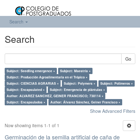
Search
Search
Go
Subject: Seedling emergence ×
Subject: Maestría ×
Subject: Producción Agroalimentaria en el Trópico ×
Subject: CIENCIAS AGRARIAS ×
Subject: Polymers ×
Subject: Polímeros ×
Subject: Encapsulated ×
Subject: Emergencia de plántulas ×
Author: ALVAREZ SANCHEZ, GEINER FRANCISCO; 738114 ×
Subject: Encapsulados ×
Author: Álvarez Sánchez, Geiner Francisco ×
Show Advanced Filters
Now showing items 1-1 of 1
Germinación de la semilla artificial de caña de