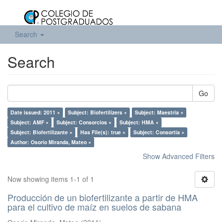
Search
Search
Go
Date issued: 2011 ×
Subject: Biofertilizers ×
Subject: Maestría ×
Subject: AMF ×
Subject: Consorcios ×
Subject: HMA ×
Subject: Biofertilizante ×
Has File(s): true ×
Subject: Consortia ×
Author: Osorio Miranda, Mateo ×
Show Advanced Filters
Now showing items 1-1 of 1
Producción de un biofertilizante a partir de HMA
para el cultivo de maíz en suelos de sabana