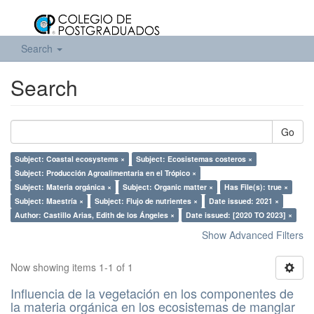
Search
Search
Go
Subject: Coastal ecosystems ×
Subject: Ecosistemas costeros ×
Subject: Producción Agroalimentaria en el Trópico ×
Subject: Materia orgánica ×
Subject: Organic matter ×
Has File(s): true ×
Subject: Maestría ×
Subject: Flujo de nutrientes ×
Date issued: 2021 ×
Author: Castillo Arias, Edith de los Ángeles ×
Date issued: [2020 TO 2023] ×
Show Advanced Filters
Now showing items 1-1 of 1
Influencia de la vegetación en los componentes de
la materia orgánica en los ecosistemas de manglar