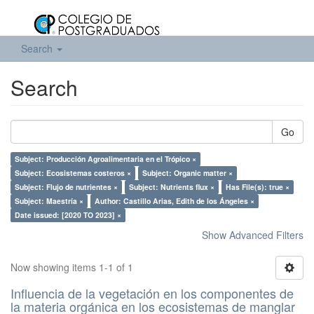
Search
Search
Go
Subject: Producción Agroalimentaria en el Trópico ×
Subject: Ecosistemas costeros ×
Subject: Organic matter ×
Subject: Flujo de nutrientes ×
Subject: Nutrients flux ×
Has File(s): true ×
Subject: Maestría ×
Author: Castillo Arias, Edith de los Ángeles ×
Date issued: [2020 TO 2023] ×
Show Advanced Filters
Now showing items 1-1 of 1
Influencia de la vegetación en los componentes de
la materia orgánica en los ecosistemas de manglar