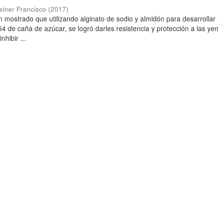
einer Francisco
(
2017
)
n mostrado que utilizando alginato de sodio y almidón para desarrollar 
P-54 de caña de azúcar, se logró darles resistencia y protección a las y
nhibir ...