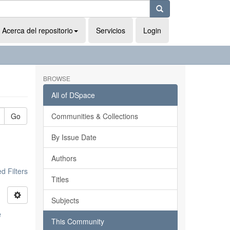
Acerca del repositorio
Servicios
Login
BROWSE
All of DSpace
Go
Communities & Collections
By Issue Date
Authors
 Filters
Titles
Subjects
e
This Community