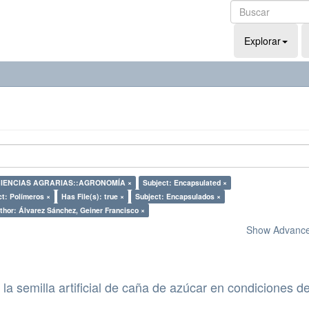
Explorar
 CIENCIAS AGRARIAS::AGRONOMÍA ×
Subject: Encapsulated ×
ct: Polímeros ×
Has File(s): true ×
Subject: Encapsulados ×
thor: Álvarez Sánchez, Geiner Francisco ×
Show Advanced
la semilla artificial de caña de azúcar en condiciones d