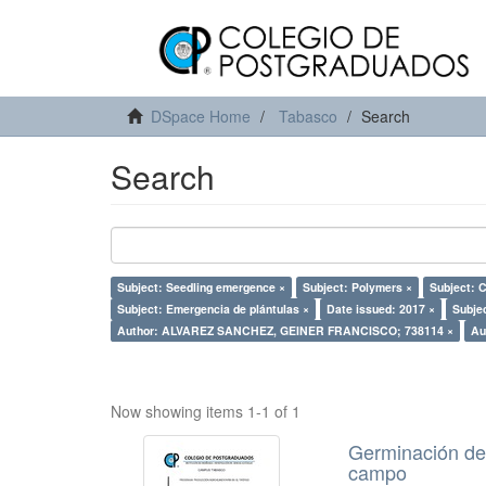
DSpace Home
Tabasco
Search
Search
Subject: Seedling emergence ×
Subject: Polymers ×
Subject:
Subject: Emergencia de plántulas ×
Date issued: 2017 ×
Subje
Author: ALVAREZ SANCHEZ, GEINER FRANCISCO; 738114 ×
Au
Now showing items 1-1 of 1
Germinación de 
campo