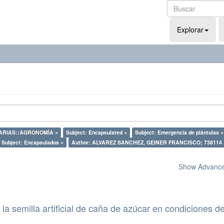
Explorar
RARIAS::AGRONOMÍA ×
Subject: Encapsulated ×
Subject: Emergencia de plántulas ×
Subject: Encapsulados ×
Author: ALVAREZ SANCHEZ, GEINER FRANCISCO; 738114 
Show Advanced
la semilla artificial de caña de azúcar en condiciones d