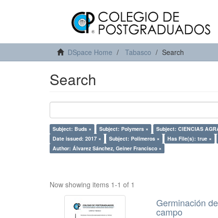
DSpace Home
Tabasco
Search
Search
Subject: Buds ×
Subject: Polymers ×
Subject: CIENCIAS AG
Date issued: 2017 ×
Subject: Polímeros ×
Has File(s): true ×
Author: Álvarez Sánchez, Geiner Francisco ×
Now showing items 1-1 of 1
Germinación de 
campo