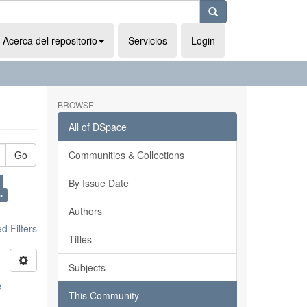
Acerca del repositorio
Servicios
Login
BROWSE
All of DSpace
Go
Communities & Collections
By Issue Date
×
Authors
 Filters
Titles
Subjects
e
This Community