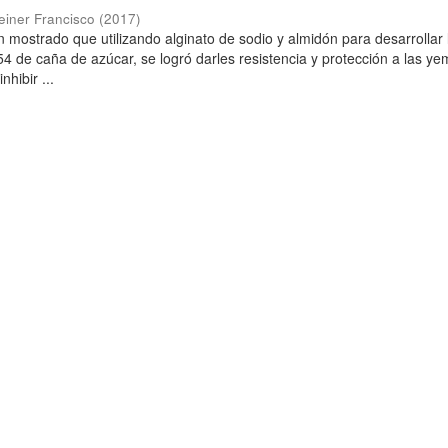
einer Francisco
(
2017
)
n mostrado que utilizando alginato de sodio y almidón para desarrollar 
P-54 de caña de azúcar, se logró darles resistencia y protección a las y
nhibir ...