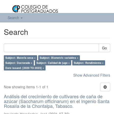
Search
Search
Go
Subject: Materia seca ×
Subject: Biometric variables ×
Subject: Doctorado ×
Subject: Calidad de jugo ×
Subject: Rendimiento ×
Date issued: [2020 TO 2023] ×
Show Advanced Filters
Now showing items 1-1 of 1
Análisis del crecimiento de cultivares de caña de
azúcar (Saccharum officinarum) en el Ingenio Santa
Rosalía de la Chontalpa, Tabasco.
Izquierdo Hernández, José
(
2021-07-30
)